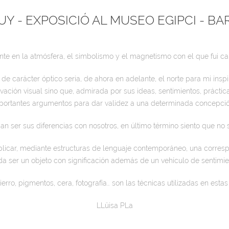
AUY - EXPOSICIÓ AL MUSEO EGIPCI - 
e en la atmósfera, el simbolismo y el magnetismo con el que fui cauti
 de carácter óptico seria, de ahora en adelante, el norte para mi insp
ación visual sino que, admirada por sus ideas, sentimientos, práctic
importantes argumentos para dar validez a una determinada concepci
n ser sus diferencias con nosotros, en último término siento que no 
explicar, mediante estructuras de lenguaje contemporáneo, una corres
a ser un objeto con significación además de un vehículo de sentimie
ierro, pigmentos, cera, fotografía… son las técnicas utilizadas en esta
LLüisa PLa