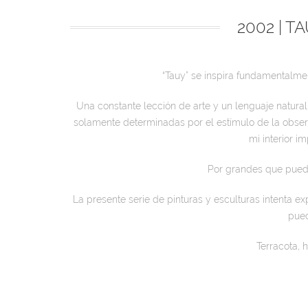
2002 | T
“Tauy” se inspira fundamentalment
Una constante lección de arte y un lenguaje natural
solamente determinadas por el estímulo de la observ
mi interior 
Por grandes que pueda
La presente serie de pinturas y esculturas intenta 
pued
Terracota, h