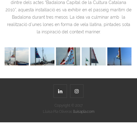
dintre dels actes “Badalona Capital de la Cultura Catalana
2010”, aquesta instal·lació es va exhibir en el passeig marítim de
Badalona durant tres mesos.
La idea va culminar amb la
realització d’unes lones en forma de vela llatina, pintades sota
la inspiració del context mariner.
Copyright © 2017
Lluisa Pla Oliveras
lluisapla.com